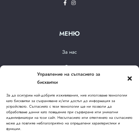
МЕНЮ
За нас
Стаи
Управление на съгласието за
Галерия
бисквитки
За да осигурим най-добрите изживявания, ние използваме технологии
Свържете се с нас
като бисквитки за съхраняване и/или достъп до информация за
устройството. Съгласието с тези технологии ще ни позволи да
обработваме данни като поведение при сърфиране или уникални
идентификатори на този сайт. Несъгласието или оттеглянето на съгласието
може да повлияе неблагоприятно на определени характеристики и
функции.