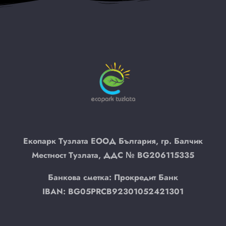
1
0
Търсене
Екопарк Тузлата ЕООД България, гр. Балчик
Местност Тузлата, ДДС № BG206115335
Банкова сметка: Прокредит Банк
IBAN:
BG05
PRCB
9230
1052
4213
01