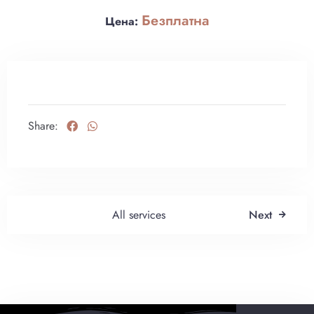
Безплатна
Цена:
Share:
Настаняване
All services
Next
Напускане
Възрастни
Деца