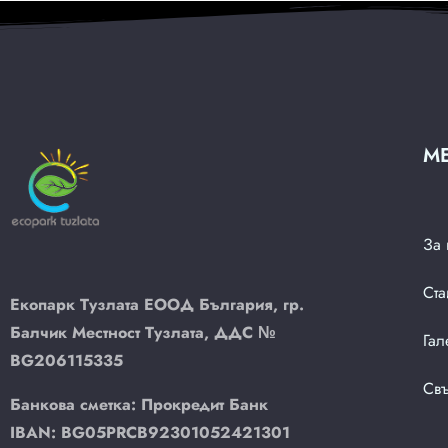
М
За 
Ста
Екопарк Тузлата ЕООД България, гр.
Балчик Местност Тузлата, ДДС №
Гал
BG206115335
Свъ
Банкова сметка: Прокредит Банк
IBAN:
BG05
PRCB
9230
1052
4213
01