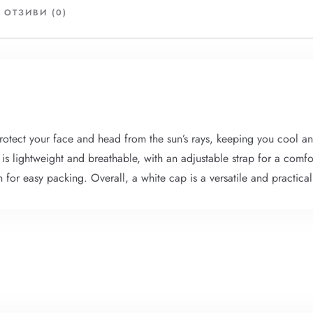
Възрастни
Деца
ОТЗИВИ (0)
1
0
Търсене
 protect your face and head from the sun’s rays, keeping you cool a
at is lightweight and breathable, with an adjustable strap for a com
n for easy packing. Overall, a white cap is a versatile and practica