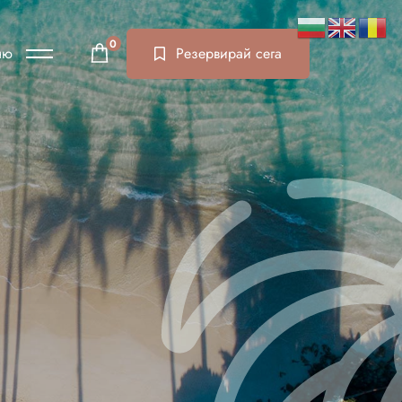
0
ню
Резервирай сега