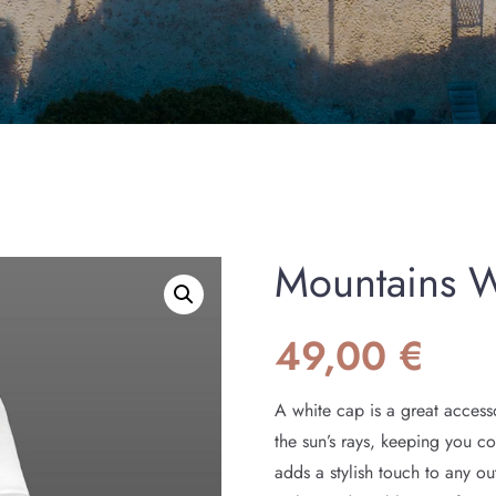
Mountains 
49,00
€
A white cap is a great accesso
the sun’s rays, keeping you c
adds a stylish touch to any ou