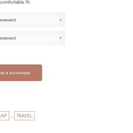
 comfortable fit.
можност
можност
е в количката
,
CAP
TRAVEL