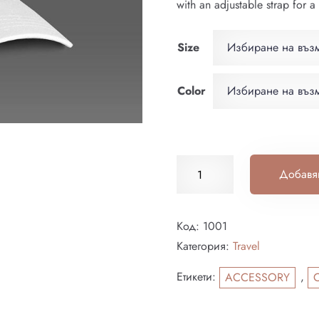
with an adjustable strap for a
Size
Избиране на въз
Color
Избиране на въз
Добавян
Настаняване
Код:
1001
Категория:
Travel
Напускане
Етикети:
,
ACCESSORY