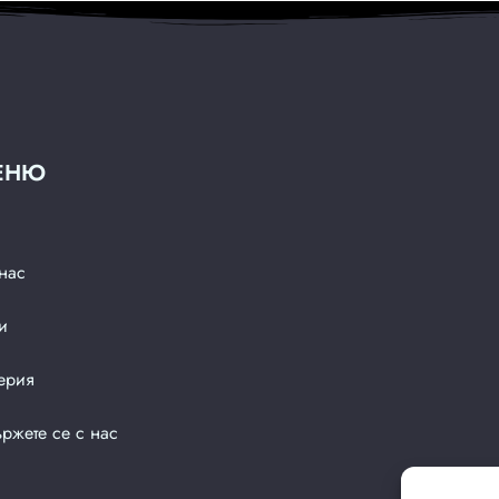
ЕНЮ
нас
и
ерия
ржете се с нас