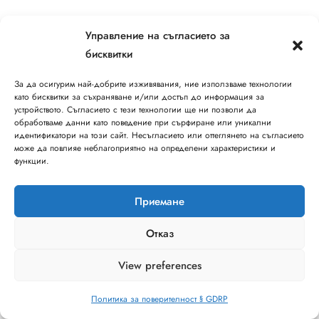
Управление на съгласието за
бисквитки
За да осигурим най-добрите изживявания, ние използваме технологии
като бисквитки за съхраняване и/или достъп до информация за
устройството. Съгласието с тези технологии ще ни позволи да
обработваме данни като поведение при сърфиране или уникални
идентификатори на този сайт. Несъгласието или оттеглянето на съгласието
може да повлияе неблагоприятно на определени характеристики и
функции.
Приемане
Отказ
View preferences
Политика за поверителност § GDRP