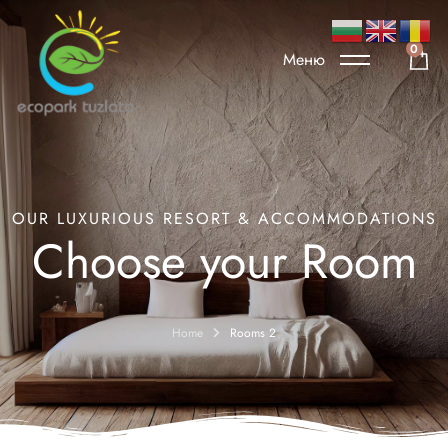
0
Меню
OUR LUXURIOUS RESORT & ACCOMMODATIONS
Choose your Room
Home
Rooms 2