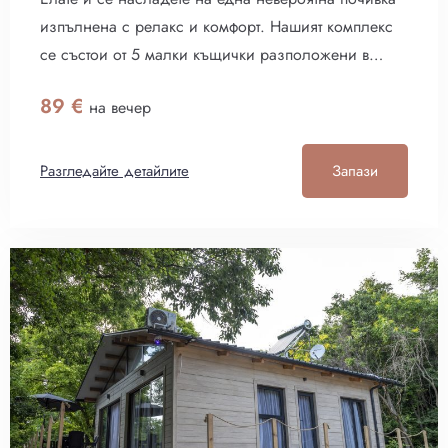
изпълнена с релакс и комфорт. Нашият комплекс
се състои от 5 малки къщички разположени в
горичката на Тузлата. Намират се на около 200 м.
89
€
на вечер
от дивия плаж. Също така са и на около 200 м. от
два ресторанта които всеки ден предлагат прясна
риба.
Разгледайте детайлите
Запази