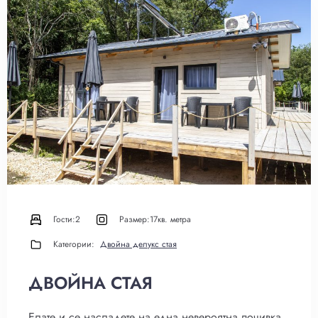
Гости:
2
Размер:
17кв. метра
Категории:
Двойна делукс стая
ДВОЙНА СТАЯ
Елате и се насладете на една невероятна почивка