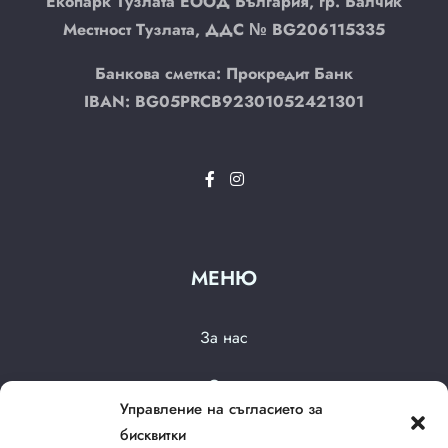
Екопарк Тузлата ЕООД България, гр. Балчик
Местност Тузлата, ДДС № BG206115335
Банкова сметка: Прокредит Банк
IBAN:
BG05
PRCB
9230
1052
4213
01
МЕНЮ
За нас
Стаи
Управление на съгласието за
Галерия
бисквитки