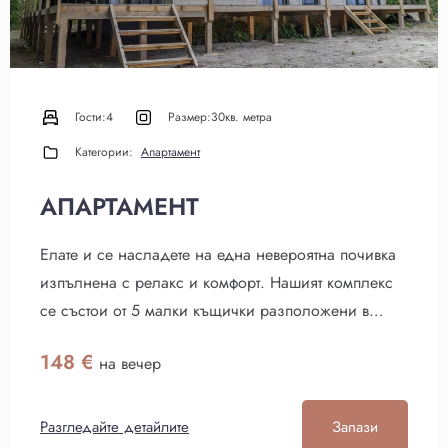
Настаняване
Гости:
4
Размер:
30кв. метра
Категории:
Апартамент
АПАРТАМЕНТ
Напускане
Елате и се насладете на една невероятна почивка
изпълнена с релакс и комфорт. Нашият комплекс
Възрастни
Деца
се състои от 5 малки къщички разположени в
1
0
горичката на Тузлата. Намират се на около 200 м.
148
€
на вечер
от дивия плаж. Също така са и на около 200 м. от
Търсене
два ресторанта които всеки ден предлагат прясна
риба.
Разгледайте детайлите
Запази