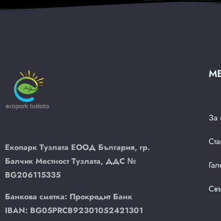
М
За 
Ста
Екопарк Тузлата ЕООД България, гр.
Балчик Местност Тузлата, ДДС №
Гал
BG206115335
Свъ
Банкова сметка: Прокредит Банк
IBAN:
BG05
PRCB
9230
1052
4213
01