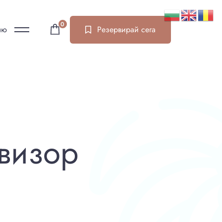
0
ню
Резервирай сега
евизор