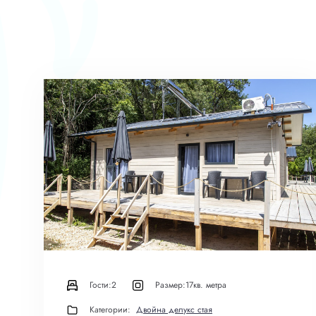
Гости:
2
Размер:
17кв. метра
Категории:
Двойна делукс стая