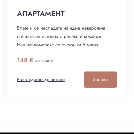
АПАРТАМЕНТ
Настаняване
Елате и се насладете на една невероятна
почивка изпълнена с релакс и комфорт.
Нашият комплекс се състои от 5 малки
Напускане
къщички разположени в горичката на Тузлата.
148
€
на вечер
Намират се на около 200 м. от дивия плаж.
Също така са и на около 200 м. от два
Възрастни
Деца
ресторанта които всеки ден предлагат прясна
Разгледайте детайлите
Запази
1
0
риба.
Търсене