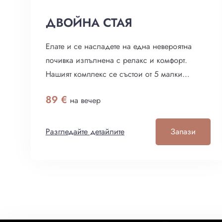
ДВОЙНА СТАЯ
Елате и се насладете на една невероятна
почивка изпълнена с релакс и комфорт.
Нашият комплекс се състои от 5 малки
къщички разположени в горичката на Тузлата.
89
€
на вечер
Намират се на около 200 м. от дивия плаж.
Също така са и на около 200 м. от два
ресторанта които всеки ден предлагат прясна
Разгледайте детайлите
Запази
риба.