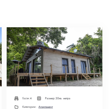
Гости:
4
Размер:
30кв. метра
Категории:
Апартамент