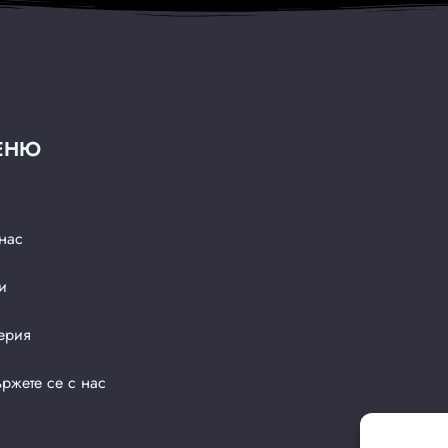
ЕНЮ
нас
и
ерия
ржете се с нас